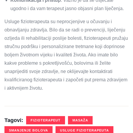
Komunikacija i pristup
: Važno je da se osjećate
ugodno i da vam terapeut jasno objasni plan liječenja.
Usluge fizioterapeuta su neprocjenjive u očuvanju i
obnavljanju zdravlja. Bilo da se radi o prevenciji, liječenju
ozljeda ili rehabilitaciji poslije bolesti, fizioterapeuti pružaju
stručnu podršku i personalizirane tretmane koji doprinose
boljem životnom vijeku i kvaliteti života. Ako imate bilo
kakve probleme s pokretljivošću, bolovima ili želite
unaprijediti svoje zdravlje, ne oklijevajte kontaktirati
kvalificiranog fizioterapeuta i započeti put prema zdravijem
i aktivnijem životu.
Tagovi:
FIZIOTERAPEUT
MASAŽA
SMANJENJE BOLOVA
USLUGE FIZIOTERAPEUTA