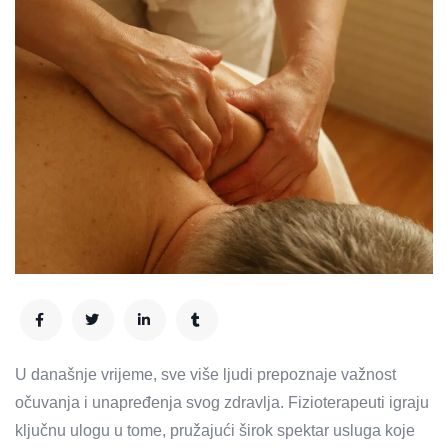
U današnje vrijeme, sve više ljudi prepoznaje važnost
očuvanja i unapređenja svog zdravlja. Fizioterapeuti igraju
ključnu ulogu u tome, pružajući širok spektar usluga koje