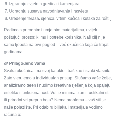
Izgradnju cvjetnih gredica i kamenjara
Ugradnju sustava navodnjavanja i rasvjete
Uređenje terasa, sjenica, vrtnih kućica i kutaka za roštilj
Radimo s prirodnim i umjetnim materijalima, uvijek
poštujući prostor, klimu i potrebe korisnika. Naš cilj nije
samo ljepota na prvi pogled – već okućnica koja će trajati
godinama.
🌿 Prilagođeno vama
Svaka okućnica ima svoj karakter, baš kao i svaki vlasnik.
Zato vjerujemo u individualan pristup. Slušamo vaše želje,
analiziramo teren i nudimo kreativna rješenja koja spajaju
estetiku i funkcionalnost. Volite minimalizam, rustikalni stil
ili prirodni vrt prepun boja? Nema problema – vaš stil je
naše polazište. Pri odabiru biljaka i materijala vodimo
računa o: