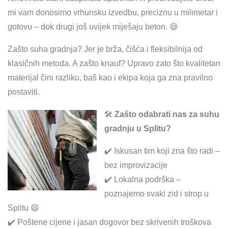
mi vam donosimo vrhunsku izvedbu, preciznu u milimetar i
gotovu – dok drugi još uvijek miješaju beton. 😄
Zašto suha gradnja? Jer je brža, čišća i fleksibilnija od
klasičnih metoda. A zašto knauf? Upravo zato što kvalitetan
materijal čini razliku, baš kao i ekipa koja ga zna pravilno
postaviti.
🛠️
Zašto odabrati nas za suhu
gradnju u Splitu?
✔️ Iskusan tim koji zna što radi –
bez improvizacije
✔️ Lokalna podrška –
poznajemo svaki zid i strop u
Splitu 😄
✔️ Poštene cijene i jasan dogovor bez skrivenih troškova