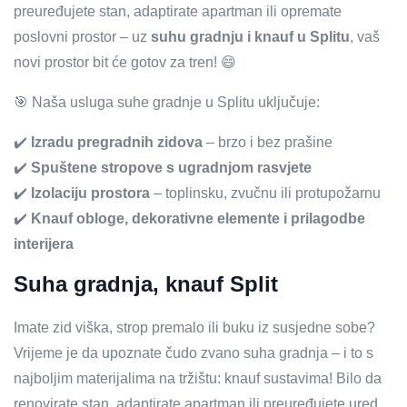
preuređujete stan, adaptirate apartman ili opremate
poslovni prostor – uz
suhu gradnju i knauf u Splitu
, vaš
novi prostor bit će gotov za tren! 😄
🎯 Naša usluga suhe gradnje u Splitu uključuje:
✔️
Izradu pregradnih zidova
– brzo i bez prašine
✔️
Spuštene stropove s ugradnjom rasvjete
✔️
Izolaciju prostora
– toplinsku, zvučnu ili protupožarnu
✔️
Knauf obloge, dekorativne elemente i prilagodbe
interijera
Suha gradnja, knauf Split
Imate zid viška, strop premalo ili buku iz susjedne sobe?
Vrijeme je da upoznate čudo zvano suha gradnja – i to s
najboljim materijalima na tržištu: knauf sustavima! Bilo da
renovirate stan, adaptirate apartman ili preuređujete ured,