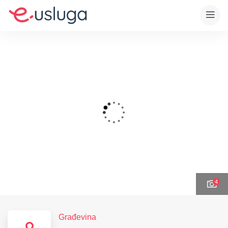
4
Građevina