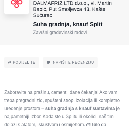
DALMAFRIZ LTD d.o.o., vl. Martin
Babić, Put Smoljevca 43, Kaštel
Sućurac
Suha gradnja, knauf Split
Završni građevinski radovi
PODIJELITE
NAPIŠITE RECENZIJU
Zaboravite na prašinu, cement i dane čekanja! Ako vam
treba pregradni zid, spušteni strop, izolacija ili kompletno
uređenje prostora –
suha gradnja s knauf sustavima
je
najpametniji izbor. Kada ste u Splitu ili okolici, naš tim
dolazi s alatom, iskustvom i osmijehom. 🧰 Bilo da