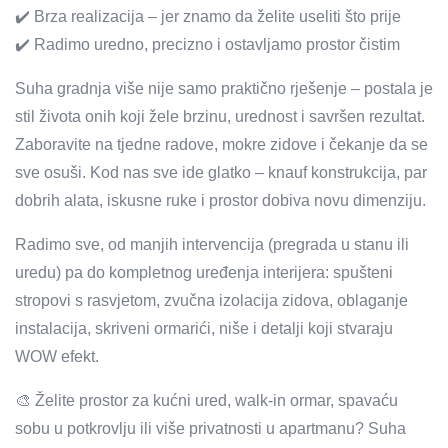
✔️ Brza realizacija – jer znamo da želite useliti što prije
✔️ Radimo uredno, precizno i ostavljamo prostor čistim
Suha gradnja više nije samo praktično rješenje – postala je
stil života onih koji žele brzinu, urednost i savršen rezultat.
Zaboravite na tjedne radove, mokre zidove i čekanje da se
sve osuši. Kod nas sve ide glatko – knauf konstrukcija, par
dobrih alata, iskusne ruke i prostor dobiva novu dimenziju.
Radimo sve, od manjih intervencija (pregrada u stanu ili
uredu) pa do kompletnog uređenja interijera: spušteni
stropovi s rasvjetom, zvučna izolacija zidova, oblaganje
instalacija, skriveni ormarići, niše i detalji koji stvaraju
WOW efekt.
🎨 Želite prostor za kućni ured, walk-in ormar, spavaću
sobu u potkrovlju ili više privatnosti u apartmanu? Suha