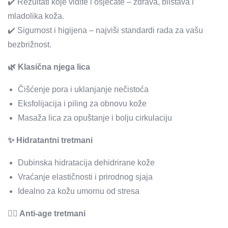
✔️ Rezultati koje vidite i osjećate – zdrava, blistava i
mladolika koža.
✔️ Sigurnost i higijena – najviši standardi rada za vašu
bezbrižnost.
🌿 Klasična njega lica
Čišćenje pora i uklanjanje nečistoća
Eksfolijacija i piling za obnovu kože
Masaža lica za opuštanje i bolju cirkulaciju
✨ Hidratantni tretmani
Dubinska hidratacija dehidrirane kože
Vraćanje elastičnosti i prirodnog sjaja
Idealno za kožu umornu od stresa
🧖‍♀️ Anti-age tretmani