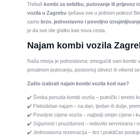
Trebaš
kombi za selidbu, putovanje ili prijevoz 
vozila u Zagrebu
rješava sve u jednom potezu! Bez 
samo
brzo, jednostavno i povoljno iznajmljivan
je da sve ide glatko kao nova cesta.
Najam kombi vozila Zagre
Naša misija je jednostavna: omogućiti vam kombi v
privatnom putovanju, poslovnoj obvezi ili vikend sel
Zašto izabrati najam kombi vozila kod nas?
✔️ Široka ponuda kombi vozila – putnički i teretni ko
✔️ Fleksibilan najam – na dan, tjedan ili dulje, pr
✔️ Povoljne cijene vozila – najbolji omjer cijene i kv
✔️ Sigurnost i pouzdanost – redovito servisirana i o
✔️ Jednostavna rezervacija – brz i praktičan postu