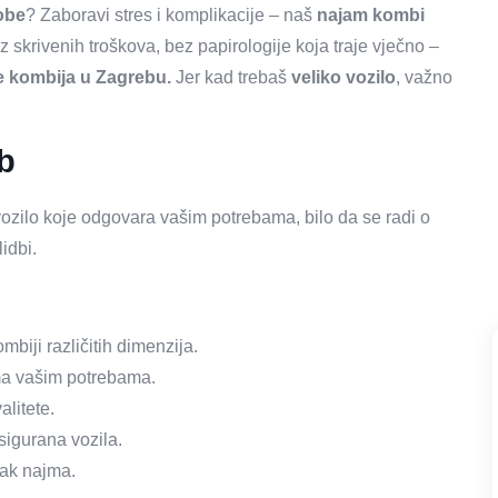
robe
? Zaboravi stres i komplikacije – naš
najam kombi
skrivenih troškova, bez papirologije koja traje vječno –
je kombija u Zagrebu.
Jer kad trebaš
veliko vozilo
, važno
b
ozilo koje odgovara vašim potrebama, bilo da se radi o
idbi.
mbiji različitih dimenzija.
ema vašim potrebama.
alitete.
sigurana vozila.
pak najma.