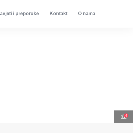
avjeti i preporuke
Kontakt
O nama
4