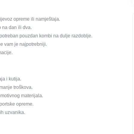
ijevoz opreme ili namještaja.
na dan ili dva.
e potreban pouzdan kombi na dulje razdoblje.
e vam je najpotrebniji.
acije.
a i kutija.
 manje troškova.
omotivnog materijala.
 sportske opreme.
nih uzvanika.