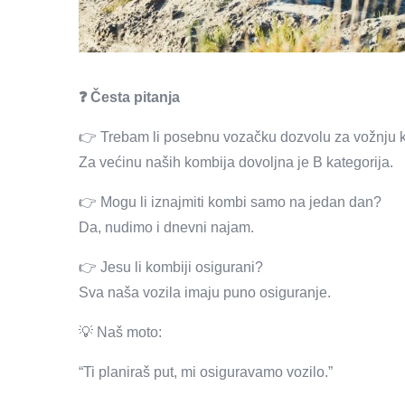
❓ Česta pitanja
👉 Trebam li posebnu vozačku dozvolu za vožnju 
Za većinu naših kombija dovoljna je B kategorija.
👉 Mogu li iznajmiti kombi samo na jedan dan?
Da, nudimo i dnevni najam.
👉 Jesu li kombiji osigurani?
Sva naša vozila imaju puno osiguranje.
💡 Naš moto:
“Ti planiraš put, mi osiguravamo vozilo.”