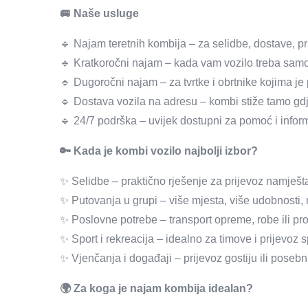
🚐 Naše usluge
🔹 Najam teretnih kombija – za selidbe, dostave, pr
🔹 Kratkoročni najam – kada vam vozilo treba samo 
🔹 Dugoročni najam – za tvrtke i obrtnike kojima j
🔹 Dostava vozila na adresu – kombi stiže tamo gdj
🔹 24/7 podrška – uvijek dostupni za pomoć i inform
🔑 Kada je kombi vozilo najbolji izbor?
✨ Selidbe – praktično rješenje za prijevoz namještaj
✨ Putovanja u grupi – više mjesta, više udobnosti,
✨ Poslovne potrebe – transport opreme, robe ili pr
✨ Sport i rekreacija – idealno za timove i prijevoz
✨ Vjenčanja i događaji – prijevoz gostiju ili poseb
🌍 Za koga je najam kombija idealan?