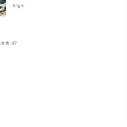
brige.
kombija?