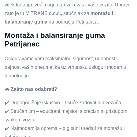
vijek trajanja, već mogu ugroziti i vas i vaše vozilo. Upravo
zato je tu M TRANS d.o.o., stručnjak za
montažu i
balansiranje guma
na području Petrijanca.
Montaža i balansiranje guma
Petrijanec
Osiguravamo vam maksimalnu sigurnost, udobnost i
trajnost vaših pneumatika uz vrhunsku uslugu i modernu
tehnologiju.
🚗 Zašto nas odabrati?
✔️ Dugogodišnje iskustvo – tisuće zadovoljnih vozača.
✔️ Stručan tim – educirani majstori s preciznim pristupom
svakom vozilu.
✔️ Najmodernija oprema – digitalni uređaji za montažu i
balansiranje.