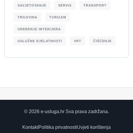
SAVJETOVANJE
SERVIS
TRANSPORT
TRGOVINA
TURIZAM
UREĐENJE INTERIJERA
USLUŽNE DJELATNOSTI
VRT
ČIŠĆENJE
© 2026 e-usluga.hr Sva prava zadržana.
Kontakt
Politika privatnosti
Uvjeti korištenja