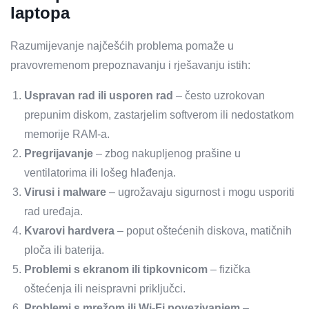
laptopa
Razumijevanje najčešćih problema pomaže u
pravovremenom prepoznavanju i rješavanju istih:
Uspravan rad ili usporen rad
– često uzrokovan
prepunim diskom, zastarjelim softverom ili nedostatkom
memorije RAM-a.
Pregrijavanje
– zbog nakupljenog prašine u
ventilatorima ili lošeg hlađenja.
Virusi i malware
– ugrožavaju sigurnost i mogu usporiti
rad uređaja.
Kvarovi hardvera
– poput oštećenih diskova, matičnih
ploča ili baterija.
Problemi s ekranom ili tipkovnicom
– fizička
oštećenja ili neispravni priključci.
Problemi s mrežom ili Wi-Fi povezivanjem
–