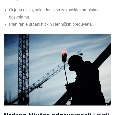
Ocjena rizika, sukladnost sa zakonskim propisima i
dozvolama.
Planiranje urbanističkih i tehničkih preduvjeta.