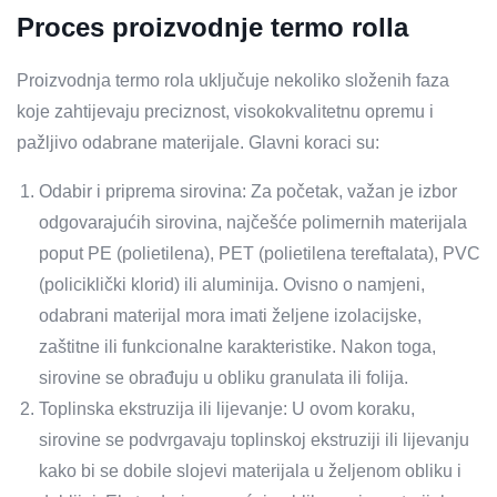
Proces proizvodnje termo rolla
Proizvodnja termo rola uključuje nekoliko složenih faza
koje zahtijevaju preciznost, visokokvalitetnu opremu i
pažljivo odabrane materijale. Glavni koraci su:
Odabir i priprema sirovina: Za početak, važan je izbor
odgovarajućih sirovina, najčešće polimernih materijala
poput PE (polietilena), PET (polietilena tereftalata), PVC
(policiklički klorid) ili aluminija. Ovisno o namjeni,
odabrani materijal mora imati željene izolacijske,
zaštitne ili funkcionalne karakteristike. Nakon toga,
sirovine se obrađuju u obliku granulata ili folija.
Toplinska ekstruzija ili lijevanje: U ovom koraku,
sirovine se podvrgavaju toplinskoj ekstruziji ili lijevanju
kako bi se dobile slojevi materijala u željenom obliku i