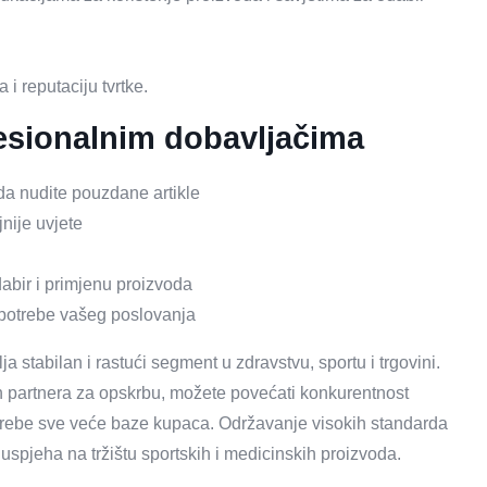
a i reputaciju tvrtke.
fesionalnim dobavljačima
 da nudite pouzdane artikle
nije uvjete
dabir i primjenu proizvoda
e potrebe vašeg poslovanja
a stabilan i rastući segment u zdravstvu, sportu i trgovini.
h partnera za opskrbu, možete povećati konkurentnost
 potrebe sve veće baze kupaca. Održavanje visokih standarda
u uspjeha na tržištu sportskih i medicinskih proizvoda.