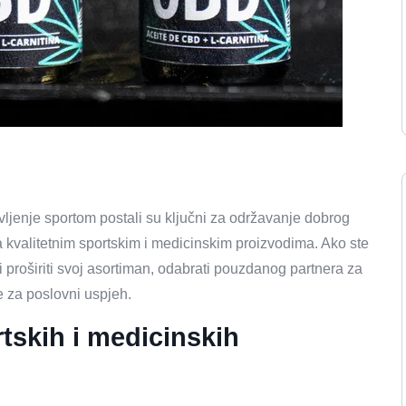
vljenje sportom postali su ključni za održavanje dobrog
 za kvalitetnim sportskim i medicinskim proizvodima. Ako ste
želi proširiti svoj asortiman, odabrati pouzdanog partnera za
e za poslovni uspjeh.
rtskih i medicinskih