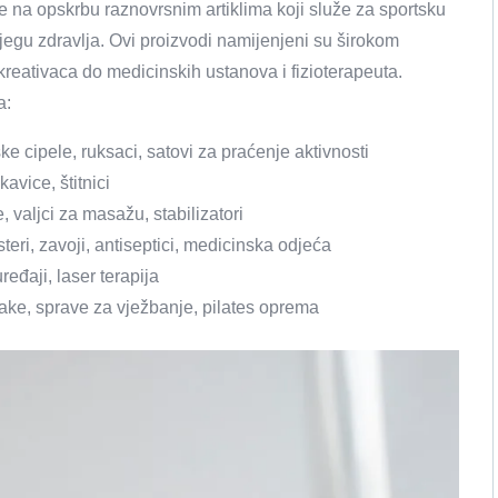
e na opskrbu raznovrsnim artiklima koji služe za sportsku
 njegu zdravlja. Ovi proizvodi namijenjeni su širokom
kreativaca do medicinskih ustanova i fizioterapeuta.
a:
e cipele, ruksaci, satovi za praćenje aktivnosti
avice, štitnici
 valjci za masažu, stabilizatori
steri, zavoji, antiseptici, medicinska odjeća
ređaji, laser terapija
 trake, sprave za vježbanje, pilates oprema