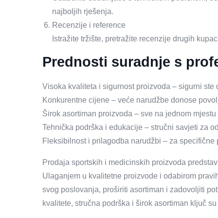
najboljih rješenja.
Recenzije i reference
Istražite tržište, pretražite recenzije drugih kupac
Prednosti suradnje s pro
Visoka kvaliteta i sigurnost proizvoda – sigurni ste
Konkurentne cijene – veće narudžbe donose povolj
Širok asortiman proizvoda – sve na jednom mjestu
Tehnička podrška i edukacije – stručni savjeti za o
Fleksibilnost i prilagodba narudžbi – za specifičn
Prodaja sportskih i medicinskih proizvoda predstavlj
Ulaganjem u kvalitetne proizvode i odabirom pravi
svog poslovanja, proširiti asortiman i zadovoljiti
kvalitete, stručna podrška i širok asortiman ključ s