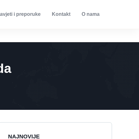
avjeti i preporuke
Kontakt
O nama
da
NAJNOVIJE