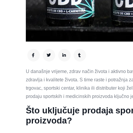
U današnje vrijeme, zdrav način života i aktivno ba
zdravlja i kvalitete života. S time raste i potražnja
trgovac, sportski centar, klinika ili distributer koji 
prodaju sportskih i medicinskih proizvoda ključno j
Što uključuje prodaja spo
proizvoda?