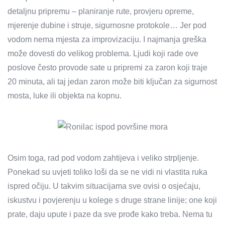
detaljnu pripremu – planiranje rute, provjeru opreme,
mjerenje dubine i struje, sigurnosne protokole… Jer pod
vodom nema mjesta za improvizaciju. I najmanja greška
može dovesti do velikog problema. Ljudi koji rade ove
poslove često provode sate u pripremi za zaron koji traje
20 minuta, ali taj jedan zaron može biti ključan za sigurnost
mosta, luke ili objekta na kopnu.
Osim toga, rad pod vodom zahtijeva i veliko strpljenje.
Ponekad su uvjeti toliko loši da se ne vidi ni vlastita ruka
ispred očiju. U takvim situacijama sve ovisi o osjećaju,
iskustvu i povjerenju u kolege s druge strane linije; one koji
prate, daju upute i paze da sve prođe kako treba. Nema tu