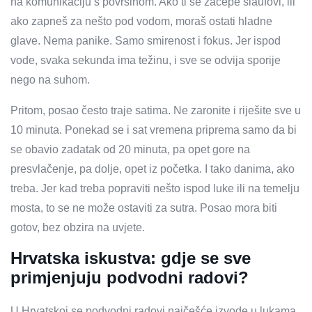
na komunikaciju s površinom. Ako ti se začepe šlaufovi, ili
ako zapneš za nešto pod vodom, moraš ostati hladne
glave. Nema panike. Samo smirenost i fokus. Jer ispod
vode, svaka sekunda ima težinu, i sve se odvija sporije
nego na suhom.
Pritom, posao često traje satima. Ne zaronite i riješite sve u
10 minuta. Ponekad se i sat vremena priprema samo da bi
se obavio zadatak od 20 minuta, pa opet gore na
presvlačenje, pa dolje, opet iz početka. I tako danima, ako
treba. Jer kad treba popraviti nešto ispod luke ili na temelju
mosta, to se ne može ostaviti za sutra. Posao mora biti
gotov, bez obzira na uvjete.
Hrvatska iskustva: gdje se sve
primjenjuju podvodni radovi?
U Hrvatskoj se podvodni radovi najčešće izvode u lukama,