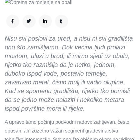
Nisu svi poslovi za ured, a nisu ni svi gradilišta
ono što zamišljamo. Dok većina ljudi prolazi
mostom, ulazi u brod, ili mirno sjedi uz obalu,
rijetko tko razmišlja da je netko, jednom,
duboko ispod vode, postavio temelje,
zavarivao metal, čistio mulj ili vadio olupine.
Kad se spomenu gradilišta, rijetko tko pomisli
da se jedno može nalaziti i nekoliko metara
ispod površine mora ili rijeke.
A upravo tamo počinju podvodni radovi; zahtjevan, često
opasan, ali izuzetno važan segment građevinarstva i
tehničke intervencije. Sve ono što običnim okom ne vidimo,