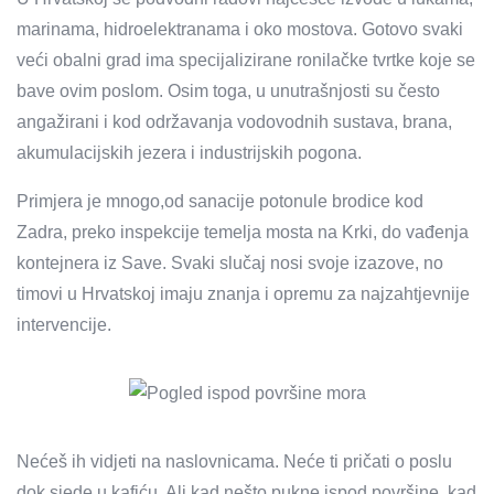
marinama, hidroelektranama i oko mostova. Gotovo svaki
veći obalni grad ima specijalizirane ronilačke tvrtke koje se
bave ovim poslom. Osim toga, u unutrašnjosti su često
angažirani i kod održavanja vodovodnih sustava, brana,
akumulacijskih jezera i industrijskih pogona.
Primjera je mnogo,od sanacije potonule brodice kod
Zadra, preko inspekcije temelja mosta na Krki, do vađenja
kontejnera iz Save. Svaki slučaj nosi svoje izazove, no
timovi u Hrvatskoj imaju znanja i opremu za najzahtjevnije
intervencije.
Nećeš ih vidjeti na naslovnicama. Neće ti pričati o poslu
dok sjede u kafiću. Ali kad nešto pukne ispod površine, kad