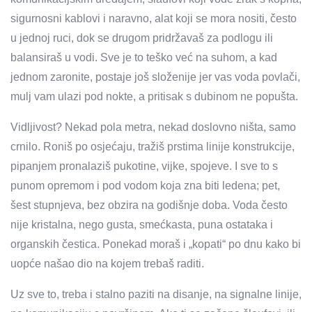
sigurnosni kablovi i naravno, alat koji se mora nositi, često
u jednoj ruci, dok se drugom pridržavaš za podlogu ili
balansiraš u vodi. Sve je to teško već na suhom, a kad
jednom zaronite, postaje još složenije jer vas voda povlači,
mulj vam ulazi pod nokte, a pritisak s dubinom ne popušta.
Vidljivost? Nekad pola metra, nekad doslovno ništa, samo
crnilo. Roniš po osjećaju, tražiš prstima linije konstrukcije,
pipanjem pronalaziš pukotine, vijke, spojeve. I sve to s
punom opremom i pod vodom koja zna biti ledena; pet,
šest stupnjeva, bez obzira na godišnje doba. Voda često
nije kristalna, nego gusta, smećkasta, puna ostataka i
organskih čestica. Ponekad moraš i „kopati“ po dnu kako bi
uopće našao dio na kojem trebaš raditi.
Uz sve to, treba i stalno paziti na disanje, na signalne linije,