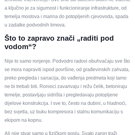
a ključno je za sigurnost i funkcioniranje infrastrukture, od
temelja mostova i marina do potopljenih cjevovoda, spada
u zadatke podvodnih timova.
Što to zapravo znači „raditi pod
vodom“?
Nije to samo ronjenje. Podvodni radovi obuhvaćaju sve što
se mora napraviti ispod površine, od građevinskih zahvata,
preko pregleda i sanacija, do vađenja predmeta koji tamo
ne bi trebali biti. Ronioci zavarivaju i režu čelik, betoniraju
temelje, postavljaju sidrišta i pregledavaju potopljene
dijelove konstrukcija. I sve to, često na dubini, u hladnoći,
bez svjetla, uz buku kompresora i stalnu komunikaciju s
ekipom na kopnu.
Ali nije stvar samo u fizičkom poslu. Svaki zaron traži