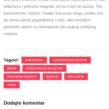
treba brzo i precizno reagirati, oni su ti koji se spuste. Tihi,
koncentrirani, ozbiljni. Svatko zna svoju ulogu, svatko zna
da nema mjesta pogreškama. I zato, iako nevidljivi,
podvodni radnici su neizostavan dio svakog ozbiljnog
sustava.
Tagovi:
GRAĐEVINA
GRAĐEVINSKI RADOVI
MORE
ODRŽAVANJE BRODOVA
PODVODNI RADOVI
RADOVI
RONJENJE
VODA
Dodajte komentar