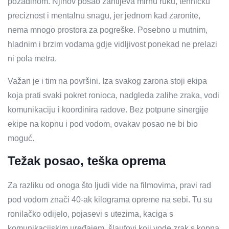
pozadinom. Njihov posao zahtijeva mirnu ruku, tehničku
preciznost i mentalnu snagu, jer jednom kad zaronite,
nema mnogo prostora za pogreške. Posebno u mutnim,
hladnim i brzim vodama gdje vidljivost ponekad ne prelazi
ni pola metra.
Važan je i tim na površini. Iza svakog zarona stoji ekipa
koja prati svaki pokret ronioca, nadgleda zalihe zraka, vodi
komunikaciju i koordinira radove. Bez potpune sinergije
ekipe na kopnu i pod vodom, ovakav posao ne bi bio
moguć.
Težak posao, teška oprema
Za razliku od onoga što ljudi vide na filmovima, pravi rad
pod vodom znači 40-ak kilograma opreme na sebi. Tu su
ronilačko odijelo, pojasevi s utezima, kaciga s
komunikacijskim uređajem, šlaufovi koji vode zrak s kopna,