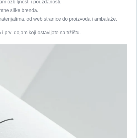
am ozbiljnosti i pouzdanosti.
ntne slike brenda.
materijalima, od web stranice do proizvoda i ambalaže.
i prvi dojam koji ostavljate na tržištu.