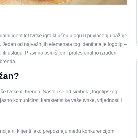
ni identitet tvrtke igra ključnu ulogu u privlačenju pažnje
i. Jedan od najvažnijih elemenata tog identiteta je logotip –
d ili uslugu. Pravilno osmišljen i profesionalno izrađen
 brenda.
ažan?
vaše tvrtke ili brenda. Sastoji se od simbola, logotipskog
 jasno komunicirati karakteristike vaše tvrtke, vrijednosti i
cijalni klijenti lako prepoznaju među konkurencijom.