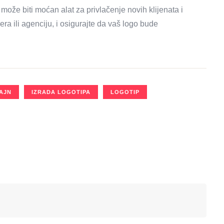
može biti moćan alat za privlačenje novih klijenata i
nera ili agenciju, i osigurajte da vaš logo bude
ZAJN
IZRADA LOGOTIPA
LOGOTIP