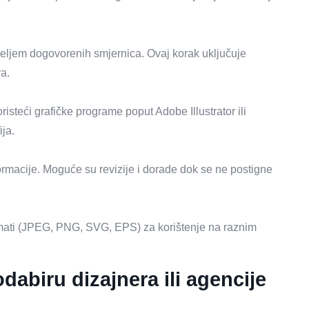
emeljem dogovorenih smjernica. Ovaj korak uključuje
va.
risteći grafičke programe poput Adobe Illustrator ili
ija.
formacije. Moguće su revizije i dorade dok se ne postigne
ormati (JPEG, PNG, SVG, EPS) za korištenje na raznim
odabiru dizajnera ili agencije