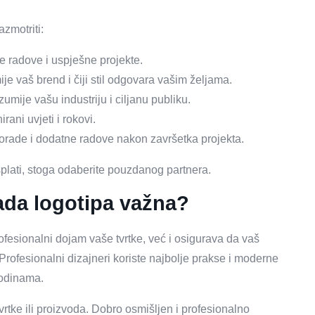
azmotriti:
ne radove i uspješne projekte.
mije vaš brend i čiji stil odgovara vašim željama.
mije vašu industriju i ciljanu publiku.
rani uvjeti i rokovi.
orade i dodatne radove nakon završetka projekta.
 isplati, stoga odaberite pouzdanog partnera.
rada logotipa važna?
fesionalni dojam vaše tvrtke, već i osigurava da vaš
 Profesionalni dizajneri koriste najbolje prakse i moderne
 godinama.
tvrtke ili proizvoda. Dobro osmišljen i profesionalno