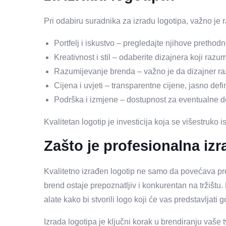
Pri odabiru suradnika za izradu logotipa, važno je r
Portfelj i iskustvo – pregledajte njihove prethod
Kreativnost i stil – odaberite dizajnera koji razu
Razumijevanje brenda – važno je da dizajner razu
Cijena i uvjeti – transparentne cijene, jasno defini
Podrška i izmjene – dostupnost za eventualne d
Kvalitetan logotip je investicija koja se višestruko
Zašto je profesionalna iz
Kvalitetno izrađen logotip ne samo da povećava pro
brend ostaje prepoznatljiv i konkurentan na tržištu.
alate kako bi stvorili logo koji će vas predstavljati
Izrada logotipa je ključni korak u brendiranju vaše 