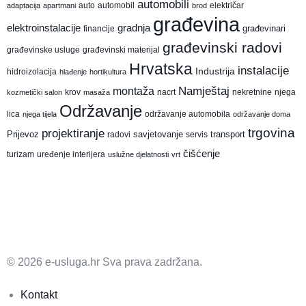
automobili
auto
automobil
električar
adaptacija
apartmani
brod
građevina
elektroinstalacije
gradnja
građevinari
financije
građevinski radovi
građevinske usluge
građevinski materijal
Hrvatska
instalacije
Industrija
hidroizolacija
hlađenje
hortikultura
montaža
Namještaj
krov
nacrt
nekretnine
njega
kozmetički salon
masaža
Održavanje
lica
održavanje automobila
njega tijela
održavanje doma
trgovina
projektiranje
Prijevoz
savjetovanje
transport
radovi
servis
čišćenje
turizam
uređenje interijera
uslužne djelatnosti
vrt
© 2026 e-usluga.hr Sva prava zadržana.
Kontakt