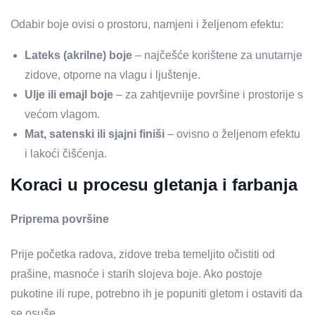
Odabir boje ovisi o prostoru, namjeni i željenom efektu:
Lateks (akrilne) boje
– najčešće korištene za unutarnje
zidove, otporne na vlagu i ljuštenje.
Ulje ili emajl boje
– za zahtjevnije površine i prostorije s
većom vlagom.
Mat, satenski ili sjajni finiši
– ovisno o željenom efektu
i lakoći čišćenja.
Koraci u procesu gletanja i farbanja
Priprema površine
Prije početka radova, zidove treba temeljito očistiti od
prašine, masnoće i starih slojeva boje. Ako postoje
pukotine ili rupe, potrebno ih je popuniti gletom i ostaviti da
se osuše.