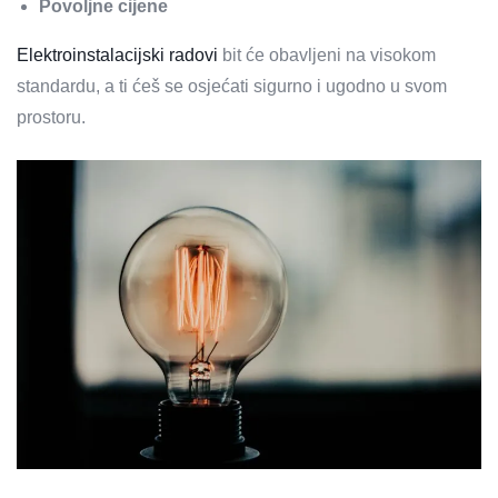
Povoljne cijene
Elektroinstalacijski radovi
bit će obavljeni na visokom
standardu, a ti ćeš se osjećati sigurno i ugodno u svom
prostoru.