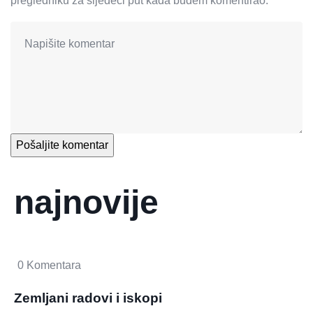
pregledniku za sljedeći put kada budem komentirao.
najnovije
0 Komentara
Zemljani radovi i iskopi