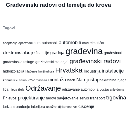
Građevinski radovi od temelja do krova
Tagovi
automobili
auto
automobil
električar
adaptacija
apartmani
brod
građevina
elektroinstalacije
gradnja
građevinari
financije
građevinski radovi
građevinske usluge
građevinski materijal
Hrvatska
instalacije
Industrija
hidroizolacija
hlađenje
hortikultura
montaža
Namještaj
krov
nacrt
nekretnine
njega
kozmetički salon
masaža
Održavanje
lica
održavanje automobila
njega tijela
održavanje doma
trgovina
projektiranje
Prijevoz
savjetovanje
transport
radovi
servis
čišćenje
turizam
uređenje interijera
uslužne djelatnosti
vrt