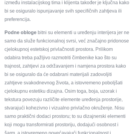
između instalacijskog tima i klijenta također je ključna kako
bi se osiguralo ispunjavanje svih specifičnih zahtjeva ili
preferencija.
Podne obloge
bitni su elementi u uređenju interijera jer ne
samo da služe funkcionalnoj svrsi, već značajno pridonose
cjelokupnoj estetskoj privlačnosti prostora. Prilikom
odabira treba pažljivo razmotriti čimbenike kao što su
trajnost, zahtjevi za održavanjem i namjena prostora kako
bi se osiguralo da će odabrani materijali zadovoljiti
zahtjeve svakodnevnog života, a istovremeno poboljšati
cjelokupnu estetiku dizajna. Osim toga, boja, uzorak i
tekstura povezuju različite elemente uređenja prostorije,
stvarajući kohezivno i vizualno privlačno okruženje. Nisu
samo praktični dodaci prostoru; to su dizajnerski elementi
koji mogu transformirati prostoriju, dodajući osobnost i
šarm, a istovremeno povećavajući funkcionalnost i