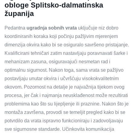
obloge Splitsko-dalmatinska
županija
Pedantna
ugradnja sobnih vrata
uključuje niz dobro
koordiniranih koraka koji počinju pažljivim mjerenjem
dimenzija okvira kako bi se osiguralo savršeno pristajanje.
Kvalificirani tehničari zatim nastavljaju poravnavati šarke i
mehanizam zasuna, osiguravajući nesmetan rad i
optimalnu sigurnost. Nakon toga, sama vrata se pažljivo
postavljaju unutar okvira i učvršćuju visokokvalitetnim
okovom. Pozornost na detalje je najvažnija tijekom ovog
procesa, jer čak i najmanja neusklađenost može rezultirati
problemima kao što su lijepljenje ili praznine. Nakon što je
montaža završena, provodi se temeljit pregled kako bi se
potvrdilo da vrata ispravno funkcioniraju i zadovoljavaju
sve sigurnosne standarde. Učinkovita komunikacija