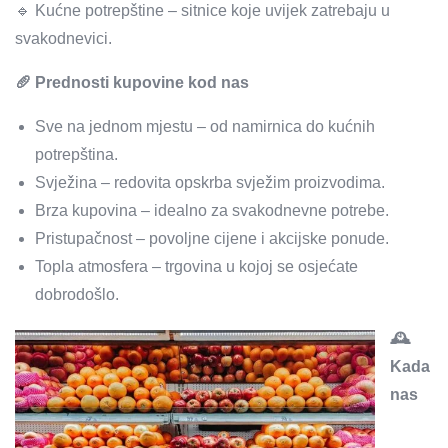
🔹 Kućne potrepštine – sitnice koje uvijek zatrebaju u
svakodnevici.
🥖 Prednosti kupovine kod nas
Sve na jednom mjestu – od namirnica do kućnih
potrepština.
Svježina – redovita opskrba svježim proizvodima.
Brza kupovina – idealno za svakodnevne potrebe.
Pristupačnost – povoljne cijene i akcijske ponude.
Topla atmosfera – trgovina u kojoj se osjećate
dobrodošlo.
🕰️
Kada
nas