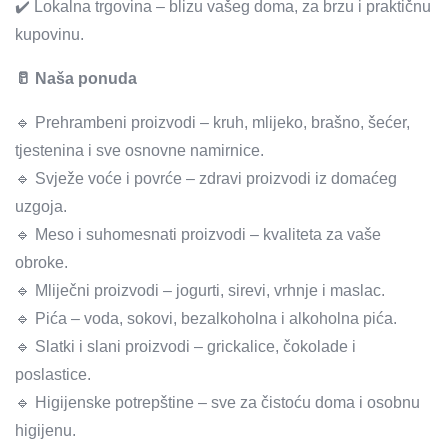
✔️ Lokalna trgovina – blizu vašeg doma, za brzu i praktičnu
kupovinu.
🥛 Naša ponuda
🔹 Prehrambeni proizvodi – kruh, mlijeko, brašno, šećer,
tjestenina i sve osnovne namirnice.
🔹 Svježe voće i povrće – zdravi proizvodi iz domaćeg
uzgoja.
🔹 Meso i suhomesnati proizvodi – kvaliteta za vaše
obroke.
🔹 Mliječni proizvodi – jogurti, sirevi, vrhnje i maslac.
🔹 Pića – voda, sokovi, bezalkoholna i alkoholna pića.
🔹 Slatki i slani proizvodi – grickalice, čokolade i
poslastice.
🔹 Higijenske potrepštine – sve za čistoću doma i osobnu
higijenu.