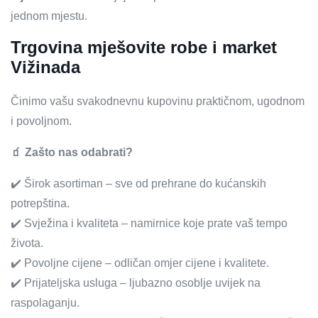
jednom mjestu.
Trgovina mješovite robe i market
Vižinada
Činimo vašu svakodnevnu kupovinu praktičnom, ugodnom
i povoljnom.
🧃 Zašto nas odabrati?
✔️ Širok asortiman – sve od prehrane do kućanskih
potrepština.
✔️ Svježina i kvaliteta – namirnice koje prate vaš tempo
života.
✔️ Povoljne cijene – odličan omjer cijene i kvalitete.
✔️ Prijateljska usluga – ljubazno osoblje uvijek na
raspolaganju.