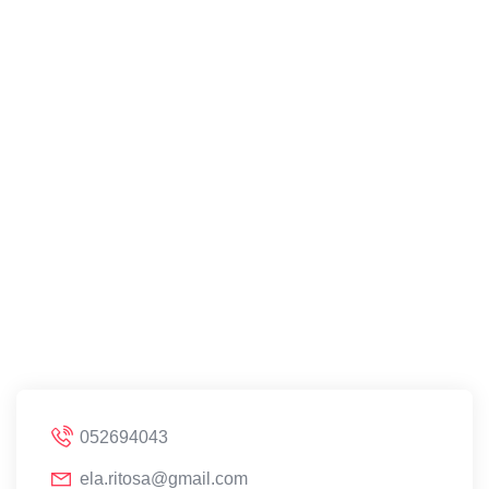
052694043
ela.ritosa@gmail.com