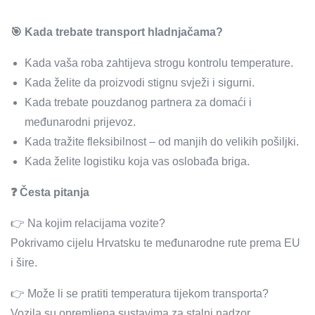
🎯 Kada trebate transport hladnjačama?
Kada vaša roba zahtijeva strogu kontrolu temperature.
Kada želite da proizvodi stignu svježi i sigurni.
Kada trebate pouzdanog partnera za domaći i
međunarodni prijevoz.
Kada tražite fleksibilnost – od manjih do velikih pošiljki.
Kada želite logistiku koja vas oslobađa briga.
❓ Česta pitanja
👉 Na kojim relacijama vozite?
Pokrivamo cijelu Hrvatsku te međunarodne rute prema EU
i šire.
👉 Može li se pratiti temperatura tijekom transporta?
Vozila su opremljena sustavima za stalni nadzor