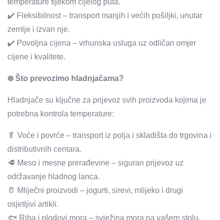
temperature tijekom cijelog puta.
✔️ Fleksibilnost – transport manjih i većih pošiljki, unutar
zemlje i izvan nje.
✔️ Povoljna cijena – vrhunska usluga uz odličan omjer
cijene i kvalitete.
❄️ Što prevozimo hladnjačama?
Hladnjače su ključne za prijevoz svih proizvoda kojima je
potrebna kontrola temperature:
🥬 Voće i povrće – transport iz polja i skladišta do trgovina i
distributivnih centara.
🥩 Meso i mesne prerađevine – siguran prijevoz uz
održavanje hladnog lanca.
🥛 Mliječni proizvodi – jogurti, sirevi, mlijeko i drugi
osjetljivi artikli.
🐟 Riba i plodovi mora – svježina mora na vašem stolu.