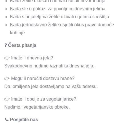
Kada želite ukusan i domaći ručak bez kuhanja
Kada ste u potrazi za povoljnim dnevnim jelima
Kada s prijateljima želite uživati u jelima s roštilja
Kada jednostavno želite osjetiti okus prave domaće
kuhinje
❓ Česta pitanja
👉 Imate li dnevna jela?
Svakodnevno nudimo raznolika dnevna jela.
👉 Mogu li naručiti dostavu hrane?
Da, omiljena jela dostavljamo na vašu adresu.
👉 Imate li opcije za vegetarijance?
Nudimo i vegetarijanske obroke.
📞 Posjetite nas