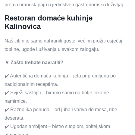
prema hrani stapaju u jedinstven gastronomski doživljaj.
Restoran domaće kuhinje
Kalinovica
Naš cilj nije samo nahraniti goste, već im pružiti osjećaj
topline, ugode i uživanja u svakom zalogaju.
🍷 Zašto trebate navratiti?
✔️ Autentična domaća kuhinja – jela pripremljena po
tradicionalnim receptima.
✔️ Svježi sastojci – biramo samo najbolje lokalne
namirnice.
✔️ Raznolika ponuda – od juha i variva do mesa, ribe i
deserata.
✔️ Ugodan ambijent – bistro s toplom, obiteljskom
atmosferom.