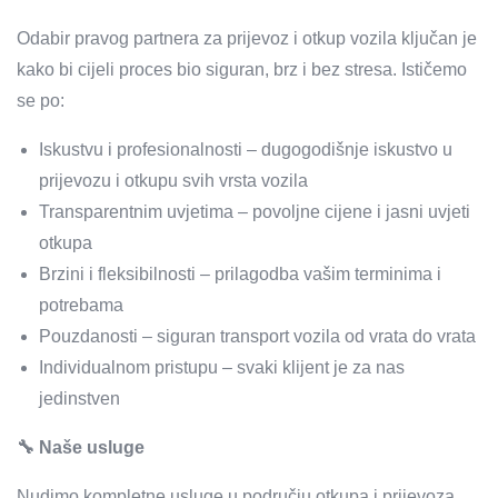
Odabir pravog partnera za prijevoz i otkup vozila ključan je
kako bi cijeli proces bio siguran, brz i bez stresa. Ističemo
se po:
Iskustvu i profesionalnosti – dugogodišnje iskustvo u
prijevozu i otkupu svih vrsta vozila
Transparentnim uvjetima – povoljne cijene i jasni uvjeti
otkupa
Brzini i fleksibilnosti – prilagodba vašim terminima i
potrebama
Pouzdanosti – siguran transport vozila od vrata do vrata
Individualnom pristupu – svaki klijent je za nas
jedinstven
🔧 Naše usluge
Nudimo kompletne usluge u području otkupa i prijevoza