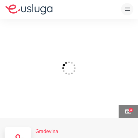
4
Građevina