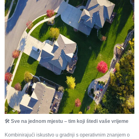
🛠️ Sve na jednom mjestu – tim koji štedi vaše vrijeme
Kombinirajući iskustvo u gradnji s operativnim znanjem o