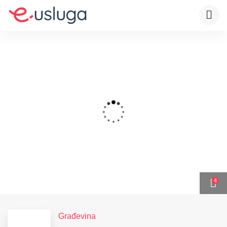
4
Građevina