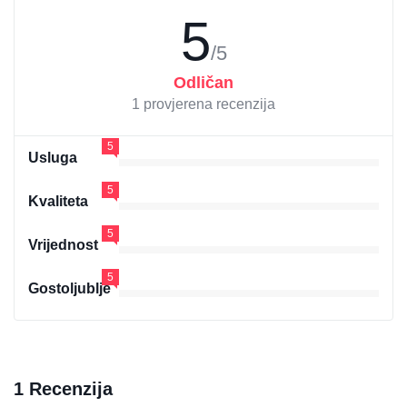
5
/5
Odličan
1 provjerena recenzija
5
Usluga
5
Kvaliteta
5
Vrijednost
5
Gostoljublje
1 Recenzija