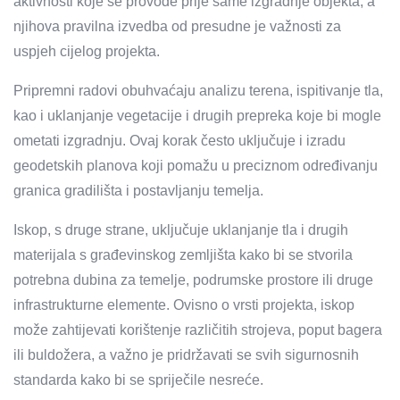
aktivnosti koje se provode prije same izgradnje objekta, a
njihova pravilna izvedba od presudne je važnosti za
uspjeh cijelog projekta.
Pripremni radovi obuhvaćaju analizu terena, ispitivanje tla,
kao i uklanjanje vegetacije i drugih prepreka koje bi mogle
ometati izgradnju. Ovaj korak često uključuje i izradu
geodetskih planova koji pomažu u preciznom određivanju
granica gradilišta i postavljanju temelja.
Iskop, s druge strane, uključuje uklanjanje tla i drugih
materijala s građevinskog zemljišta kako bi se stvorila
potrebna dubina za temelje, podrumske prostore ili druge
infrastrukturne elemente. Ovisno o vrsti projekta, iskop
može zahtijevati korištenje različitih strojeva, poput bagera
ili buldožera, a važno je pridržavati se svih sigurnosnih
standarda kako bi se spriječile nesreće.