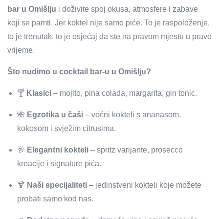
bar u Omišlju
i doživite spoj okusa, atmosfere i zabave
koji se pamti. Jer koktel nije samo piće. To je raspoloženje,
to je trenutak, to je osjećaj da ste na pravom mjestu u pravo
vrijeme.
Što nudimo u cocktail bar-u u Omišlju?
🍸
Klasici
– mojito, pina colada, margarita, gin tonic.
🌺
Egzotika u čaši
– voćni kokteli s ananasom,
kokosom i svježim citrusima.
🥂
Elegantni kokteli
– spritz varijante, prosecco
kreacije i signature pića.
🍹
Naši specijaliteti
– jedinstveni kokteli koje možete
probati samo kod nas.