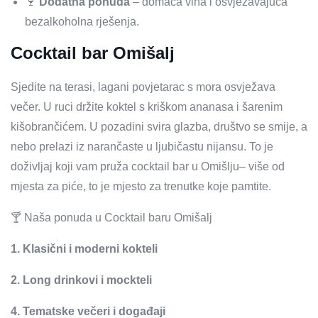
🍷
Dodatna ponuda
– domaća vina i osvježavajuća
bezalkoholna rješenja.
Cocktail bar Omišalj
Sjedite na terasi, lagani povjetarac s mora osvježava
večer. U ruci držite koktel s kriškom ananasa i šarenim
kišobrančićem. U pozadini svira glazba, društvo se smije, a
nebo prelazi iz narančaste u ljubičastu nijansu. To je
doživljaj koji vam pruža cocktail bar u Omišlju– više od
mjesta za piće, to je mjesto za trenutke koje pamtite.
🍸 Naša ponuda u Cocktail baru Omišalj
1. Klasični i moderni kokteli
2. Long drinkovi i mockteli
4. Tematske večeri i događaji