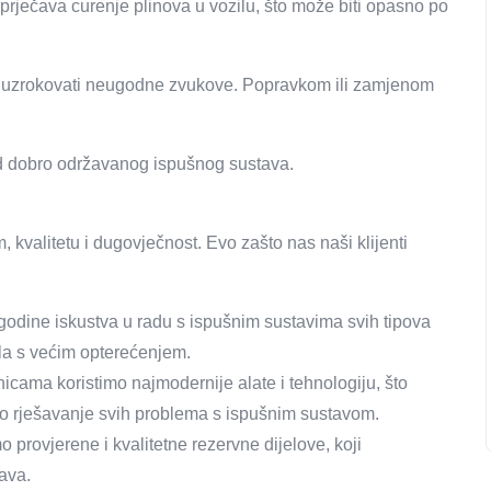
prječava curenje plinova u vozilu, što može biti opasno po
 uzrokovati neugodne zvukove. Popravkom ili zamjenom
 od dobro održavanog ispušnog sustava.
 kvalitetu i dugovječnost. Evo zašto nas naši klijenti
u godine iskustva u radu s ispušnim sustavima svih tipova
ila s većim opterećenjem.
nicama koristimo najmodernije alate i tehnologiju, što
to rješavanje svih problema s ispušnim sustavom.
o provjerene i kvalitetne rezervne dijelove, koji
ava.