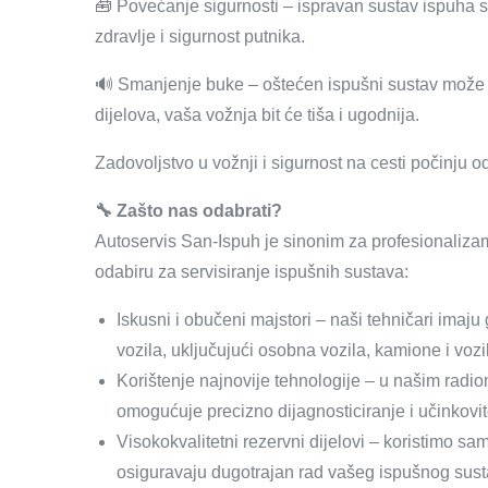
🧰 Povećanje sigurnosti – ispravan sustav ispuha s
zdravlje i sigurnost putnika.
🔊 Smanjenje buke – oštećen ispušni sustav može
dijelova, vaša vožnja bit će tiša i ugodnija.
Zadovoljstvo u vožnji i sigurnost na cesti počinju
🔧 Zašto nas odabrati?
Autoservis San-Ispuh je sinonim za profesionalizam,
odabiru za servisiranje ispušnih sustava:
Iskusni i obučeni majstori – naši tehničari imaj
vozila, uključujući osobna vozila, kamione i voz
Korištenje najnovije tehnologije – u našim radio
omogućuje precizno dijagnosticiranje i učinkovi
Visokokvalitetni rezervni dijelovi – koristimo sam
osiguravaju dugotrajan rad vašeg ispušnog sust