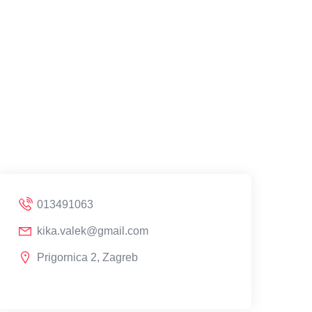
013491063
kika.valek@gmail.com
Prigornica 2, Zagreb