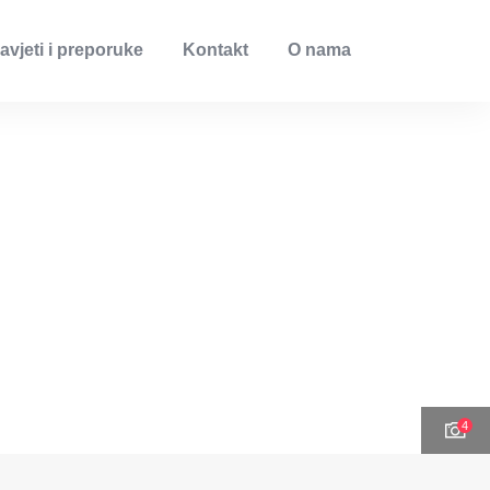
avjeti i preporuke
Kontakt
O nama
4