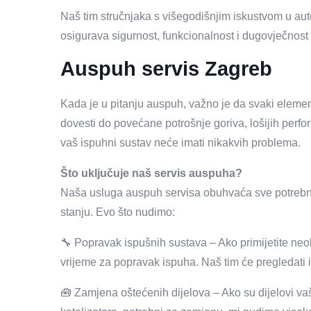
Naš tim stručnjaka s višegodišnjim iskustvom u auto
osigurava sigurnost, funkcionalnost i dugovječnost
Auspuh servis Zagreb
Kada je u pitanju auspuh, važno je da svaki eleme
dovesti do povećane potrošnje goriva, lošijih perfo
vaš ispuhni sustav neće imati nikakvih problema.
Što uključuje naš servis auspuha?
Naša usluga auspuh servisa obuhvaća sve potrebn
stanju. Evo što nudimo:
🔧 Popravak ispušnih sustava – Ako primijetite neob
vrijeme za popravak ispuha. Naš tim će pregledati 
🧰 Zamjena oštećenih dijelova – Ako su dijelovi vaš