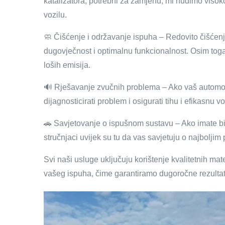
katalizatora, potrebni za zamjenu, mi nudimo viso
vozilu.
🧼 Čišćenje i održavanje ispuha – Redovito čišćen
dugovječnost i optimalnu funkcionalnost. Osim toga
loših emisija.
🔊 Rješavanje zvučnih problema – Ako vaš automobi
dijagnosticirati problem i osigurati tihu i efikasnu
🚗 Savjetovanje o ispušnom sustavu – Ako imate bi
stručnjaci uvijek su tu da vas savjetuju o najbolji
Svi naši usluge uključuju korištenje kvalitetnih mat
vašeg ispuha, čime garantiramo dugoročne rezulta