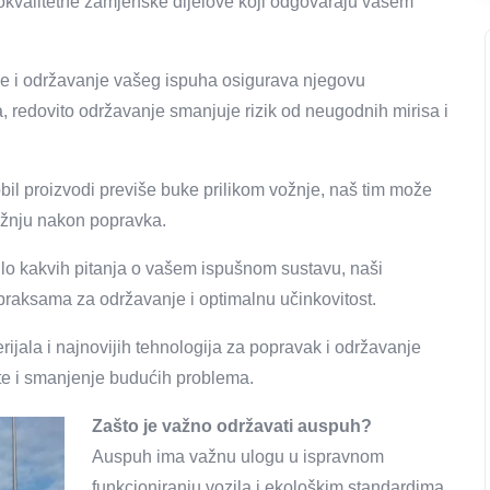
kokvalitetne zamjenske dijelove koji odgovaraju vašem
je i održavanje vašeg ispuha osigurava njegovu
, redovito održavanje smanjuje rizik od neugodnih mirisa i
l proizvodi previše buke prilikom vožnje, naš tim može
 vožnju nakon popravka.
lo kakvih pitanja o vašem ispušnom sustavu, naši
m praksama za održavanje i optimalnu učinkovitost.
erijala i najnovijih tehnologija za popravak i održavanje
te i smanjenje budućih problema.
Zašto je važno održavati auspuh?
Auspuh ima važnu ulogu u ispravnom
funkcioniranju vozila i ekološkim standardima.