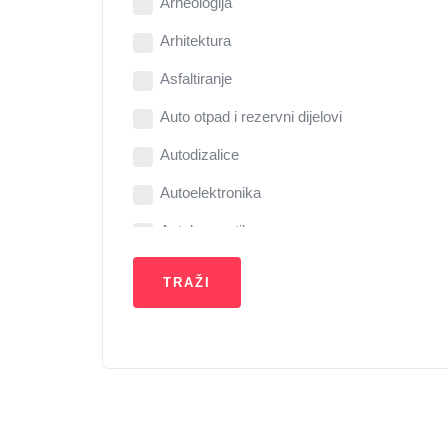
Arheologija
Arhitektura
Asfaltiranje
Auto otpad i rezervni dijelovi
Autodizalice
Autoelektronika
Autokozmetika
Autolakirnice, staklari i limari
Autopraonica
Autoservis
Bazeni
Benzinska crpka