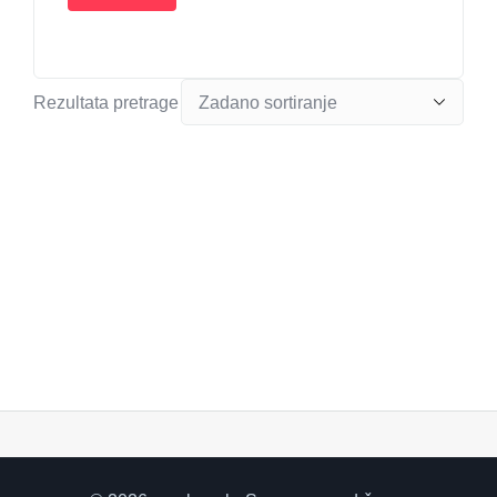
Autopraonica
Autoservis
Bazeni
Rezultata pretrage
Benzinska crpka
Betoniranje
Betonska galanterija
Betonska i metalna galanterija
Betonski podovi
Bravari
Bravarija
Brijačnica
Brod